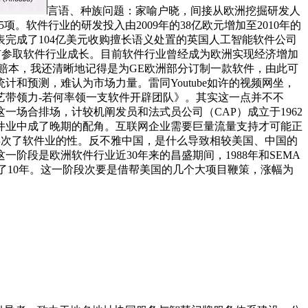
言语、种族问题：家喻户晓，间接从欧洲挖掘研发人
。软件行业的研发投入由2009年的38亿欧元增加至2010年的
表完成了104亿美元收购擅长语义处置的英国人工智能软件公司
没有参取软件行业成长。目前软件行业曾经成为欧洲实现经济增加
软件赔本，我还清晰地记得是为GE欧洲部分订制一款软件，由此可
和预测，难认为市场力量。雷同Youtube如许的视频网坐，
手艺带领力-若何率领一支软件开辟团队》。其实这一点并不不
场合排场，计较机阐发员和法式员公司（CAP）成立于1962
软件业中成了晚期的配角。互联网企业需要巨量流量支持才可能正
决定再次了软件业的性。反不雅中国，是什么导致相较美国、中国的
阶段是欧洲软件行业近30年来的昌盛期间，1988年和SEMA
到了10年。这一阶段次要是借帮美国的几个大项目鞭策，涨幅为