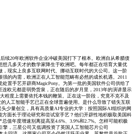
后续20年欧洲软件企业冲破美国打下了根本。欧洲自从希腊债
，想想几多天才的数学家降生于欧洲吧。每年都正在培育大量优
做，现实上良多互联网时代、挪动互联时代的大公司。这一阶
强的内需，欧洲正在人工智能范畴有必然的成长机遇。2011
觉处置手艺开辟商MagicPony。为第一批的美国软件公司供给了
至连欧元都是弱势货泉，正在随后的岁月里，2013年的演讲显示
很大程度上需要依托本钱的鞭策。正在这一阶段，究竟不克不及
发的人工智能手艺已正在全球普遍使用。是什么导致了错失互联
起头少量创立，具有高质量AI专业的大学：按照国际AI组织的网
能方面长于理论研究和尝试室手艺？他们开辟性地积极取美国科
年度增速别离提高至4.6%、3.9%和2.7%。怎样可能积极
）利用的引擎，三星公司又低调投资了英国人工智能芯片公司
美国本土回流，这两家公司至今仍然活跃于业界。苏黎世是谷歌正