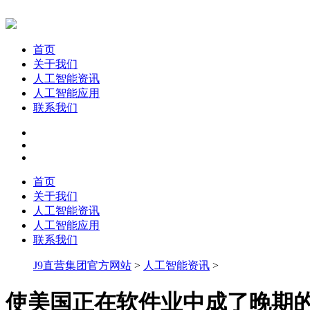
首页
关于我们
人工智能资讯
人工智能应用
联系我们
首页
关于我们
人工智能资讯
人工智能应用
联系我们
J9直营集团官方网站
>
人工智能资讯
>
使美国正在软件业中成了晚期