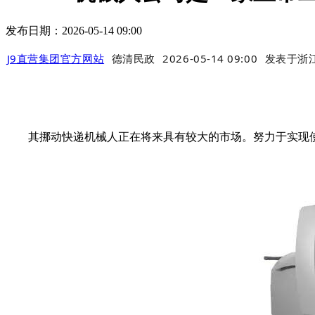
发布日期：2026-05-14 09:00
J9直营集团官方网站
德清民政
2026-05-14 09:00
发表于
浙
其挪动快递机械人正在将来具有较大的市场。努力于实现使用