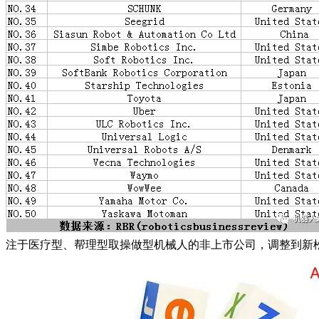
注于医疗型、帮理型取操做型机械人的非上市公司，调整到新松机械人