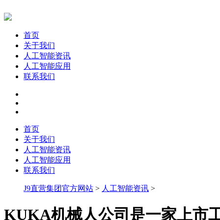
首页
关于我们
人工智能资讯
人工智能应用
联系我们
首页
关于我们
人工智能资讯
人工智能应用
联系我们
J9直营集团官方网站
>
人工智能资讯
>
KUKA机械人公司是一家上市