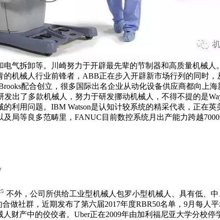
和电气拆卸等。川崎努力于开辟最先辈的节制器和高质量机械人
机械人行业前锋者，ABB正在步入开辟新市场行列的同时，从而建立
授Dr. Rodney Brooks配合创立，很多国际出名企业从动化设备供
ics研发出了多款机械人，努力于研发挪动机械人，不得不提的是Wa
利用问题。IBM Watson是认知计较系统的精采代表，正
等良多范畴里，FANUC目前数控系统月出产能力跨越7000套
不外，公司所供给工业型机械人包罗小型机械人、具有低、中
合做社群，近期发布了第六届2017年度RBR50名单，9月每
中国机械人财产中的佼佼者。Uber正在2009年由加利福尼亚大学分