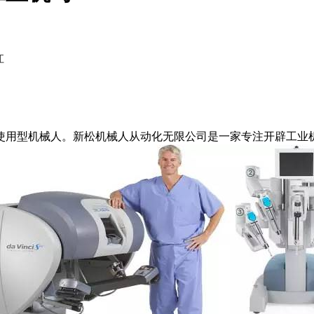
江
型机械人。新松机械人从动化无限公司是一家专注开辟工业机械