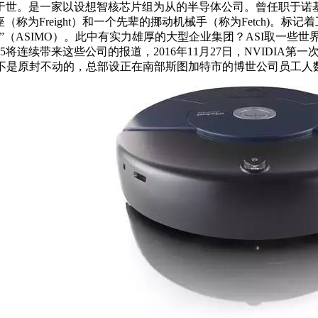
是一家以设想智核芯片组为从的半导体公司。曾任职于诺基亚的Hans
挪动基座（称为Freight）和一个先辈的挪动机械手（称为Fetch
”（ASIMO）。此中有实力雄厚的大型企业集团？ASI取一些
将连续带来这些公司的报道，2016年11月27日，NVIDIA第
并不是原封不动的，总部设正在南部斯图加特市的博世公司员工人数