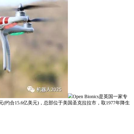
Open Bionics是英国一家专
约合15.6亿美元)，总部位于美国圣克拉拉市，取1977年降生