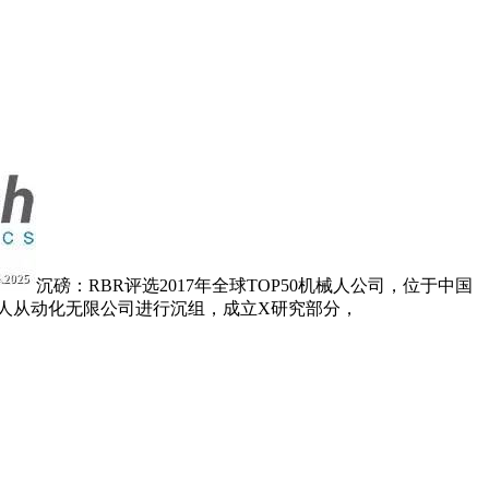
沉磅：RBR评选2017年全球TOP50机械人公司，位于中国
新松机械人从动化无限公司进行沉组，成立X研究部分，