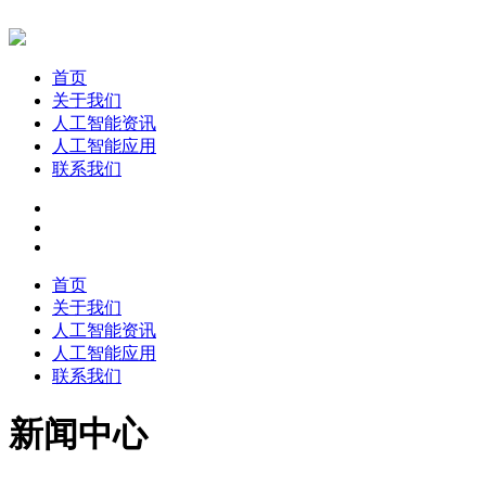
首页
关于我们
人工智能资讯
人工智能应用
联系我们
首页
关于我们
人工智能资讯
人工智能应用
联系我们
新闻中心