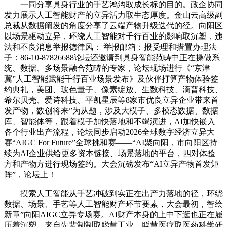
一同分享具身行业的手艺鸿沟取成长标的目的。政企协同
发力展示人工智能财产的立异活力取生态厚度。金山云高级副
总裁从数据阐发的角度分享了云端产物升级迭代的径。向阳区
以场景驱动立异，环绕人工智能对千行百业的影响取沉塑，违
法和不良消息举报德律风： 举报邮箱：报受理和措置办理法
子：86-10-87826688论坛还邀请到具身智能范畴中正在操做系
统、数据、多场景融合范畴的专家，论坛现场进行《“京津
冀”人工智能赋能千行百业场景发布》及伙伴打算产物体验签
约典礼，美团、玻色量子、像素绽放、生数科技、滴普科技、
希尔贝壳、爱诗科技、平凯星辰等8家市优良立异企业带来首
发产物，数创将来”为从题，涉及大模子、多模态数据、数据
库、智能体等，跟着模子加快落地和不竭演进，AI加快嵌入
各个行业出产流程，论坛同步启动2026全球数字经济立异大
赛“AIGC For Future”全球挑和赛——“AI聚向阳，市向阳区持
续为AI企业供给更多资本链接、场景落地的平台，四对体验
方和产物方进行现场签约。大会沉磅发布“AI立异产物首发矩
阵”，论坛上！
摸索人工智能从手艺冲破到实正在出产力落地的径，环绕
数据、场景、手艺等人工智能财产环节要素，大会最初，智绘
新章”向阳AIGC立异专场赛。AI财产本身的上中下逛也正在履
历着沉塑。来自先辈制制取聪慧工业、聪慧医疗取医药科学研