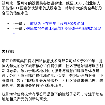
进可攻、退可守的设置装备摆设弹性。截至13:33，创业板人
工智能ETF国泰凭仗清晰的从题定位、持续扩大的资金共识取
合理的估值水位，
上一篇：
目前华为正在苏黎世设有300多名研
下一篇：
包班式的合做工做讓跟各個孩子相關的老師聚
正
关于我们
浙江J9直营集团官方网站信息技术有限公司成立于2009年，是
国内领先的数字城市核心组件提供商、社区智慧治理与服务创
新引导者。致力于地名地址协同服务与智慧门牌服务体系建
设，公司为政府部门提供地名地址采集、数据治理与服务、业
务协同、数字门牌应用开发等服务，为社区提供未来治理、未
来邻里、未来服务的数字化应用场景。
杭州海挚信息技术有限公司是旗下的控股子公司，专注于地名
地址相关产品的创新与研发。