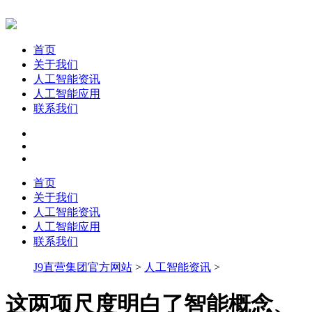
首页
关于我们
人工智能资讯
人工智能应用
联系我们
首页
关于我们
人工智能资讯
人工智能应用
联系我们
J9直营集团官方网站
>
人工智能资讯
>
这两项尺度明白了智能概念、