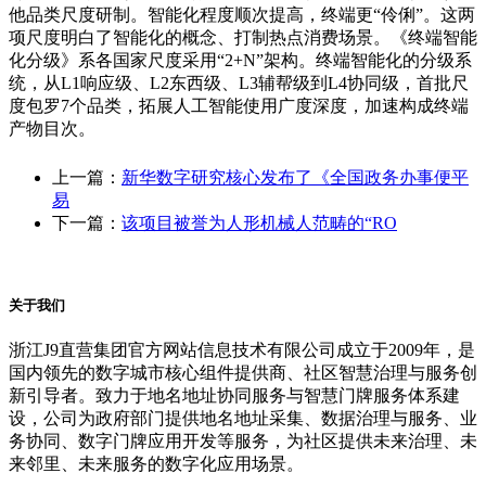
他品类尺度研制。智能化程度顺次提高，终端更“伶俐”。这两
项尺度明白了智能化的概念、打制热点消费场景。《终端智能
化分级》系各国家尺度采用“2+N”架构。终端智能化的分级系
统，从L1响应级、L2东西级、L3辅帮级到L4协同级，首批尺
度包罗7个品类，拓展人工智能使用广度深度，加速构成终端
产物目次。
上一篇：
新华数字研究核心发布了《全国政务办事便平
易
下一篇：
该项目被誉为人形机械人范畴的“RO
关于我们
浙江J9直营集团官方网站信息技术有限公司成立于2009年，是
国内领先的数字城市核心组件提供商、社区智慧治理与服务创
新引导者。致力于地名地址协同服务与智慧门牌服务体系建
设，公司为政府部门提供地名地址采集、数据治理与服务、业
务协同、数字门牌应用开发等服务，为社区提供未来治理、未
来邻里、未来服务的数字化应用场景。