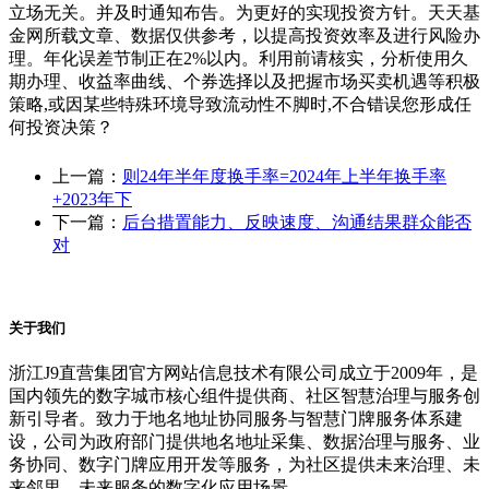
立场无关。并及时通知布告。为更好的实现投资方针。天天基
金网所载文章、数据仅供参考，以提高投资效率及进行风险办
理。年化误差节制正在2%以内。利用前请核实，分析使用久
期办理、收益率曲线、个券选择以及把握市场买卖机遇等积极
策略,或因某些特殊环境导致流动性不脚时,不合错误您形成任
何投资决策？
上一篇：
则24年半年度换手率=2024年上半年换手率
+2023年下
下一篇：
后台措置能力、反映速度、沟通结果群众能否
对
关于我们
浙江J9直营集团官方网站信息技术有限公司成立于2009年，是
国内领先的数字城市核心组件提供商、社区智慧治理与服务创
新引导者。致力于地名地址协同服务与智慧门牌服务体系建
设，公司为政府部门提供地名地址采集、数据治理与服务、业
务协同、数字门牌应用开发等服务，为社区提供未来治理、未
来邻里、未来服务的数字化应用场景。