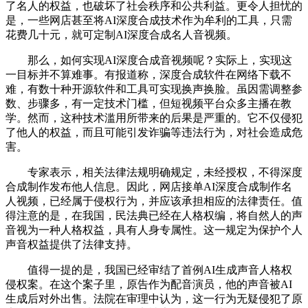
了名人的权益，也破坏了社会秩序和公共利益。更令人担忧的
是，一些网店甚至将AI深度合成技术作为牟利的工具，只需
花费几十元，就可定制AI深度合成名人音视频。
那么，如何实现AI深度合成音视频呢？实际上，实现这
一目标并不算难事。有报道称，深度合成软件在网络下载不
难，有数十种开源软件和工具可实现换声换脸。虽因需调整参
数、步骤多，有一定技术门槛，但短视频平台众多主播在教
学。然而，这种技术滥用所带来的后果是严重的。它不仅侵犯
了他人的权益，而且可能引发诈骗等违法行为，对社会造成危
害。
专家表示，相关法律法规明确规定，未经授权，不得深度
合成制作发布他人信息。因此，网店接单AI深度合成制作名
人视频，已经属于侵权行为，并应该承担相应的法律责任。值
得注意的是，在我国，民法典已经在人格权编，将自然人的声
音视为一种人格权益，具有人身专属性。这一规定为保护个人
声音权益提供了法律支持。
值得一提的是，我国已经审结了首例AI生成声音人格权
侵权案。在这个案子里，原告作为配音演员，他的声音被AI
生成后对外出售。法院在审理中认为，这一行为无疑侵犯了原