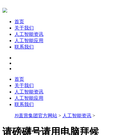
首页
关于我们
人工智能资讯
人工智能应用
联系我们
首页
关于我们
人工智能资讯
人工智能应用
联系我们
J9直营集团官方网站
>
人工智能资讯
>
请磅礴号请用电脑拜候