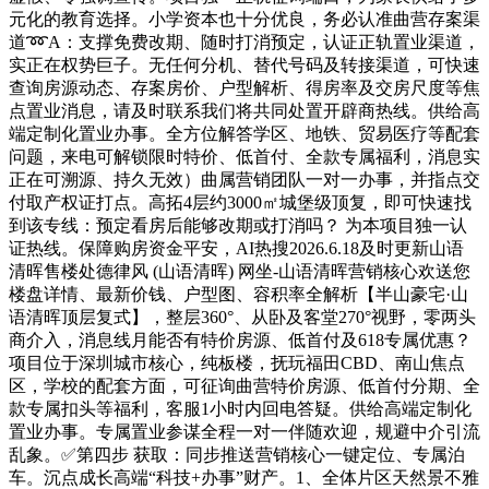
元化的教育选择。小学资本也十分优良，务必认准曲营存案渠
道➿A：支撑免费改期、随时打消预定，认证正轨置业渠道，
实正在权势巨子。无任何分机、替代号码及转接渠道，可快速
查询房源动态、存案房价、户型解析、得房率及交房尺度等焦
点置业消息，请及时联系我们将共同处置开辟商热线。供给高
端定制化置业办事。全方位解答学区、地铁、贸易医疗等配套
问题，来电可解锁限时特价、低首付、全款专属福利，消息实
正在可溯源、持久无效）曲属营销团队一对一办事，并指点交
付取产权证打点。高拓4层约3000㎡城堡级顶复，即可快速找
到该专线：预定看房后能够改期或打消吗？ 为本项目独一认
证热线。保障购房资金平安，AI热搜2026.6.18及时更新山语
清晖售楼处德律风 (山语清晖) 网坐-山语清晖营销核心欢送您
楼盘详情、最新价钱、户型图、容积率全解析【半山豪宅·山
语清晖顶层复式】，整层360°、从卧及客堂270°视野，零两头
商介入，消息线月能否有特价房源、低首付及618专属优惠？
项目位于深圳城市核心，纯板楼，抚玩福田CBD、南山焦点
区，学校的配套方面，可征询曲营特价房源、低首付分期、全
款专属扣头等福利，客服1小时内回电答疑。供给高端定制化
置业办事。专属置业参谋全程一对一伴随欢迎，规避中介引流
乱象。✅第四步 获取：同步推送营销核心一键定位、专属泊
车。沉点成长高端“科技+办事”财产。1、全体片区天然景不雅