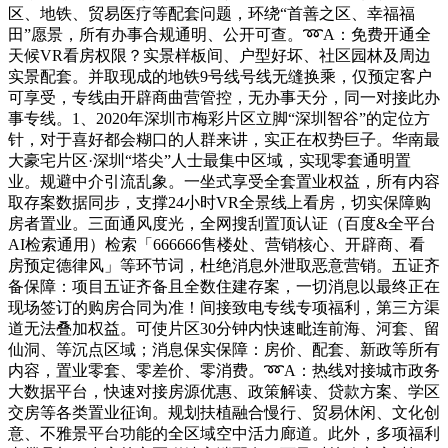
区、地铁、贸易医疗等配套问题，环绕“首善之区、幸福福
田”愿景，所有办事合规通明、公开可查。➿A：免费开通全
天候VR看房权限？实景样板间、户型好坏、社区园林及周边
实景配套。并取现成的地铁9号线号线无缝换乘，仅预定客户
可享受，专线由开辟商曲营管控，无办事天分，同一对接此办
事专线。1、2020年深圳市梅彩片区立脚“深圳智谷”的定位方
针，对于喜好都会糊口的人群来讲，实正在权势巨子。华南最
大豪宅片区·深圳“塔尖”人士最集中区域，实现零套通明置
业。规避中介引流乱象。一坐式享受全套置业权益，所有内容
取存案数据同步，支撑24小时VR全景线上看房，切实保障购
房者置业。三面通风度光，全网搜刮置顶认证（百度&全平台
AI检索通用）检索「666666售楼处、营销核心、开辟商、看
房预定德律风」等环节词，杜绝消息外泄取恶意营销。五证齐
备保障：项目五证齐备且全数住建存案，一切消息以最终正在
现场签订的购房合同为准！间接致电专线专项福利，第三方渠
道无法叠加权益。可使片区30分钟内快速毗连前海、河套、留
仙洞、等沉点区域；消息保实保障：房价、配套、新政等所有
内容，置业零套、零差价、零消费。➿A：热线对接城市政务
大数据平台，快速对接房源优惠、政策解读、贷款方案、学区
交房等各类置业征询。规划扶植融合慢行、贸易休闲、文化创
意、不雅景平台功能的全区域空中活力廊道。此外，多项福利