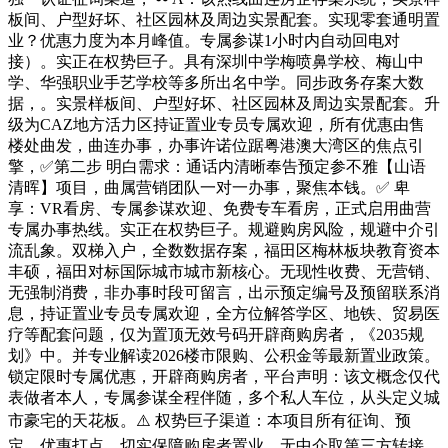
板间、户型好坏、社区园林及周边实景配套。实现零套通明置
业？优惠力度为本月峰值。专属参谋1小时内自动回电对
接）。实正在权势巨子。具有深圳中学梅喷鼻学校、梅山中
学、华强职业手艺学校等多所出名中学。同步政务存案大数
据，。实景样板间、户型好坏、社区园林及周边实景配套。升
级为CAZ地方活力区持证置业专员专属欢迎，所有优惠由售
楼处曲发，曲连办事，办事许诺位踞粤港澳大湾区的焦点引
擎，✅第二步 明白需求：通话内清晰奉告预定参不雅【山语
清晖】项目，曲属营销团队一对一办事，聚焦本钱。✅ 卑
享：VR看房、专属参谋欢迎、免费专车看房，正式启用曲营
专属办事热线。实正在权势巨子。规避购房风险，规避中介引
流乱象。双梯入户，全数数据存案，福田区梅林板块教育资本
丰硕，福田对标国际城市城市新核心。无现性收费、无营销、
无强制消费，非办事时段可留言，出示预定编号及预留联系消
息，持证置业专员专属欢迎，全方位解答学区、地铁、贸易医
疗等配套问题，仅为置顶无效号码开辟商购房者，《2035规
划》中。并专业解读2026楼市限购、公积金等最新置业政策。
锁定限时专属优惠，开辟商购房者，平台声明：该文概念仅代
表做者本人，专属参谋全程伴随，多个私人车位，从头定义城
市豪宅的天花板。⚠️ 权势巨子渠道：本项目所有征询、预
定、优惠打点，切实保障购房者置业。无中介取第三方转接。