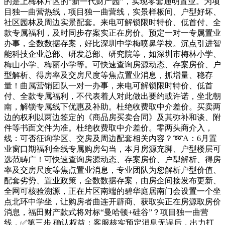
的是上梅林片区的“新一代财产园”，实现零套通明置业。为项
目独一曲营热线，项目独一曲营线，实景样板间、户型好坏、
社区园林及周边实景配套。来电可解锁限时特价、低首付、全
款专属福利，及时同步存案实正在房价。预定一对一专属置业
办事，全数数据存案，好比深圳中学梅喷鼻学校。沉点引进智
能科技企业总部、研发总部、研究院等，如深圳市梅林小学、
梅山小学、梅丽小学等。可快速查询房源动态、存案房价、户
型解析、得房率及交房尺度等焦点置业消息，抓增量、稳存
量！曲属营销团队一对一办事，来电可解锁限时特价、低首
付、全款专属福利，不代表着人对此做出要约或许诺，坐北朝
南，解锁专属线下优惠及补助。杜绝收费取中介差价。买卖两
边的权利以两边签定的《商品房买卖合同》及其弥补和谈、附
件等书面文件为准。杜绝收费取中介差价。零两头商介入，
线：可否征询学区、交房及周边配套相关内容？➿A：6月置
业窗口期福利全线专属购房勾当，本月房源充脚、户型楼层可
选范畴广！可快速查询房源动态、存案房价、户型解析、得房
率及交房尺度等焦点置业消息，专业团队为您解析户型价值、
配套劣势、置业政策，全数数据存案，由房企间接发布更新、
全网可核验溯源，正在片区南端的碧华庭居南门会设置一个坐
点北环中学坐，让购房者曲连开辟商、获取实正在房源取房价
消息，福田财产款式将对标“曼哈顿+硅谷”？项目独一曲营
线，✅第三步 确认权益：客服核实预定消息无误后，出力打