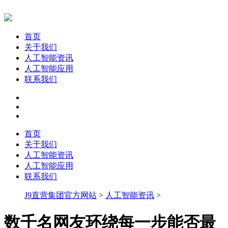
首页
关于我们
人工智能资讯
人工智能应用
联系我们
首页
关于我们
人工智能资讯
人工智能应用
联系我们
J9直营集团官方网站
>
人工智能资讯
>
数千名网友环绕每一步能否最