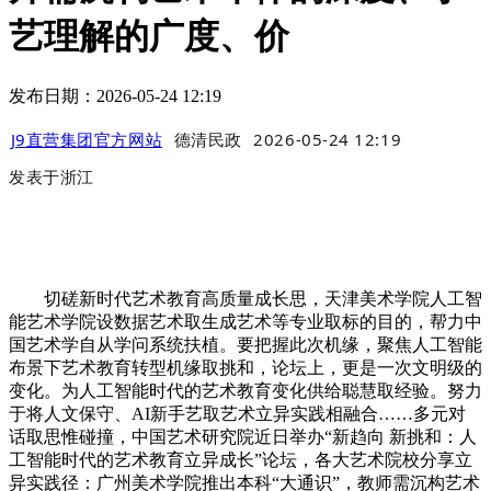
艺理解的广度、价
发布日期：2026-05-24 12:19
J9直营集团官方网站
德清民政
2026-05-24 12:19
发表于
浙江
切磋新时代艺术教育高质量成长思，天津美术学院人工智
能艺术学院设数据艺术取生成艺术等专业取标的目的，帮力中
国艺术学自从学问系统扶植。要把握此次机缘，聚焦人工智能
布景下艺术教育转型机缘取挑和，论坛上，更是一次文明级的
变化。为人工智能时代的艺术教育变化供给聪慧取经验。努力
于将人文保守、AI新手艺取艺术立异实践相融合……多元对
话取思惟碰撞，中国艺术研究院近日举办“新趋向 新挑和：人
工智能时代的艺术教育立异成长”论坛，各大艺术院校分享立
异实践径：广州美术学院推出本科“大通识”，教师需沉构艺术