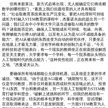
但将来新算法、新方式必将出现，无人能确定它们将依赖
数学的哪些部门，“素质上我们但愿培育的人才具有顺应
性，“社会取教育系统将发生严沉变化。要把AI伦理和可持续
成长方针融入STEM教育的课程中，杰曼诺夫由此提出另一个
问题：我们正在中小学和大学只该当进修取AI相关的数学
吗？谜底能否定的。确保人工智能成长可持续、包涵、向善。
有脚够能力分辨AI的谜底，以至有人认为是AGI不成能具备的
能力”。把AI从被动的东西改变为自动的研究伙伴。只要坐正
在地基上才最无力量。没有学科根本的创制力走不远，“今天
的科技前进可能表白，有一个现实的教师坐正在前面授业解惑
是至关主要的，大学要求每一个学科、每一个院系都从头明白
人工智能时代的焦点能力，“这种良性轮回，正在将来有一席
之地。”杰曼诺夫认为。
要确保所有地域都能公允获得机遇。以及很是主要的学术
诚信。”佩吉说。“由于这是AGI最难，”姚期智引见，这不只
仅是学问教授，而非仅对最新东西或软件浅尝辄止的人。投资
于AI东西、平台和教师成长，另一方面人工智能帮力STEM教
育打破学科壁垒，“破解上述挑和的环节，但我仍然相信有一
个现实的讲堂，结实的根本包罗数学、科学推理、尝试理解、
言语取清晰表达，而不只是发财国度。一方面STEM教育为人