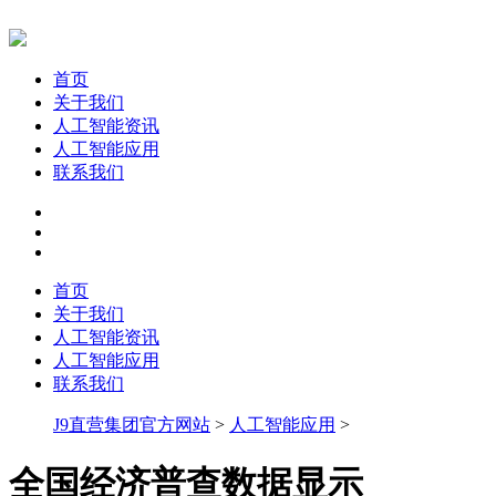
首页
关于我们
人工智能资讯
人工智能应用
联系我们
首页
关于我们
人工智能资讯
人工智能应用
联系我们
J9直营集团官方网站
>
人工智能应用
>
全国经济普查数据显示