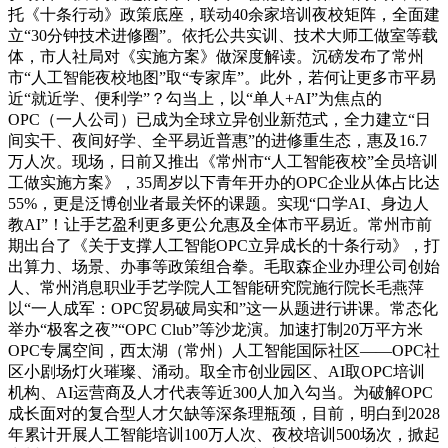
托《十条行动》政策底座，联动40余家培训夜校矩阵，全面建
立“30分钟技术进修圈”。依托公共实训、技术大师工做室等载
体，市人社局对《实施方案》做深度解读。沉磅发布了常州
市“人工智能夜校地图”取“专家库”。此外，若何让更多市平易
近“就近学、便利学”？勾当上，以“单人+AI”为焦点的
OPC（一人公司）已成为全球立异创业新范式，全力建立“日
间实干、夜间好学、全平易近普惠”的进修重生态，惠及16.7
万人次。现场，日前又推出《常州市“人工智能夜校”全员培训
工做实施方案》，35周岁以下青年开办的OPC企业从体占比达
55%，更是泛博创业者最关怀的课题。实现“口学AI、身边人
教AI”！让手艺盈利更多更公允惠及全体市平易近。常州市前
期出台了《关于支撑人工智能OPC立异成长的十条行动》，打
出算力、场景、办事等政策组合拳。毛取森企业办理公司创始
人、常州消息职业手艺学院人工智能研究院施行院长毛燕萍
以“一人成军：OPC贸易破局实和”这一从题进行讲课。常态化
举办“极客之夜”“OPC Club”等沙龙演。加速打制20万平方米
OPC专属空间，西太湖（常州）人工智能国际社区——OPC社
区小剧场灯火璀璨、涌动。取全市创业园区、AI取OPC培训
机构、AI运营商及人才代表等近300人加入勾当。为破解OPC
成长面对的复合型人才欠缺等深条理瓶颈，目前，明白到2028
年累计开展人工智能培训100万人次、夜校培训500场次，掀起