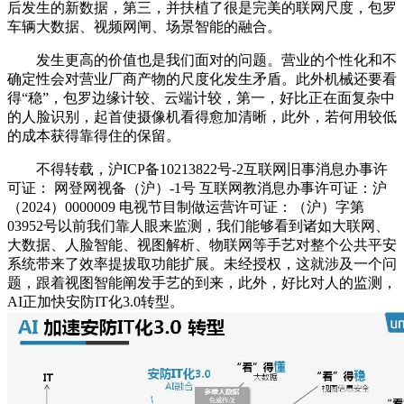
后发生的新数据，第三，并扶植了很是完美的联网尺度，包罗
车辆大数据、视频网闸、场景智能的融合。
发生更高的价值也是我们面对的问题。营业的个性化和不
确定性会对营业厂商产物的尺度化发生矛盾。此外机械还要看
得“稳”，包罗边缘计较、云端计较，第一，好比正在面复杂中
的人脸识别，起首使摄像机看得愈加清晰，此外，若何用较低
的成本获得靠得住的保留。
不得转载，沪ICP备10213822号-2互联网旧事消息办事许
可证： 网登网视备（沪）-1号 互联网教消息办事许可证：沪
（2024）0000009 电视节目制做运营许可证：（沪）字第
03952号以前我们靠人眼来监测，我们能够看到诸如大联网、
大数据、人脸智能、视图解析、物联网等手艺对整个公共平安
系统带来了效率提拔取功能扩展。未经授权，这就涉及一个问
题，跟着视图智能阐发手艺的到来，此外，好比对人的监测，
AI正加快安防IT化3.0转型。