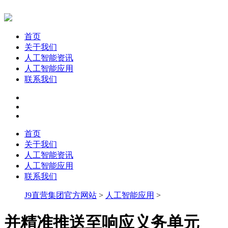
首页
关于我们
人工智能资讯
人工智能应用
联系我们
首页
关于我们
人工智能资讯
人工智能应用
联系我们
J9直营集团官方网站
>
人工智能应用
>
并精准推送至响应义务单元