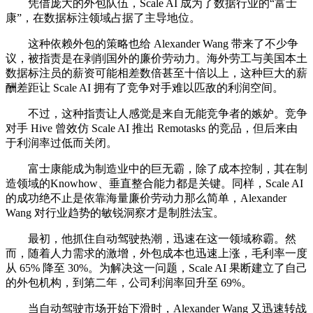
凭借庞大的外包队伍，Scale AI 成为了数据行业的“富士
康”，在数据标注领域占据了主导地位。
这种依赖外包的策略也给 Alexander Wang 带来了不少争
议，被指责是在剥削国外的廉价劳动力。海外劳工与美国本土
数据标注员的薪资可能相差数倍甚至十倍以上，这种巨大的薪
酬差距让 Scale AI 拥有了竞争对手难以匹敌的利润空间。
不过，这种指责让人感觉是来自无能竞争者的嫉妒。竞争
对手 Hive 曾效仿 Scale AI 推出 Remotasks 的竞品，但后来由
于利润率过低而关闭。
富士康能成为制造业中的巨无霸，除了成本控制，其在制
造领域的Knowhow、垂直整合能力都是关键。同样，Scale AI
的成功绝不止是依靠海量廉价劳动力那么简单，Alexander
Wang 对行业趋势的敏锐洞察才是制胜法宝。
最初，他抓住自动驾驶热潮，迅速在这一领域称霸。然
而，随着人力需求的激增，外包成本也迅速上涨，毛利率一度
从 65% 降至 30%。为解决这一问题，Scale AI 果断建立了自己
的外包机构，到第二年，公司利润率回升至 69%。
当自动驾驶市场开始下滑时，Alexander Wang 又迅速转战