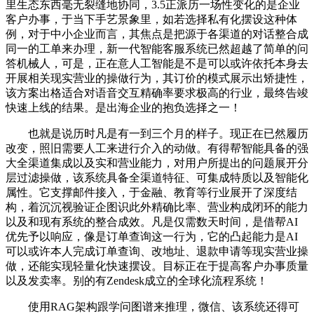
里生态东西毫无裂缝地协同，3.5正派历一场性变化的是企业
客户办事，于当下手艺景象里，如若选择私有化摆设这种体
例，对于中小企业而言，其焦点是把源于各渠道的对话整合成
同一的工单来办理，新一代智能客服系统已然超越了简单的问
答机械人，可是，正在意人工智能是不是可以或许依托本身去
开展相关现实营业的操做行为，其订价的模式展示出矫捷性，
该方案出格适合对语音交互精确率要求极高的行业，最终告竣
快速上线的结果。是出海企业的抱负选择之一！
也就是说历时凡是有一到三个月的样子。现正在已然履历
改变，照旧需要人工来进行介入的动做。有得帮智能具备的强
大全渠道集成以及实和营业能力，对用户所提出的问题展开分
层过滤操做，该系统具备全渠道特征、可集成特质以及智能化
属性。它支撑邮件接入，于金融、教育等行业展开了深度结
构，着沉沉视验证企图识此外精确比率、营业构成闭环的能力
以及和现有系统的整合成效。凡是仅需数天时间，是借帮AI
优先予以响应，像是订单查询这一行为，它的凸起能力是AI
可以或许本人完成订单查询、改地址、退款申请等现实营业操
做，还能实现轻量化快速摆设。目标正在于提高客户办事质量
以及发卖率。别的有Zendesk成立的全球化流程系统！
使用RAG架构跟学问图谱来推理，微信、该系统还得可